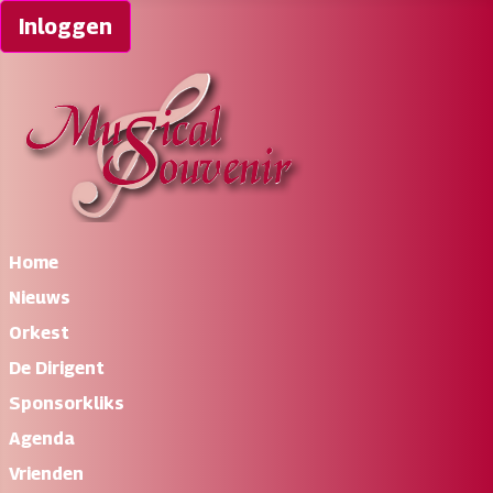
Inloggen
Home
Nieuws
Orkest
De Dirigent
Sponsorkliks
Agenda
Vrienden