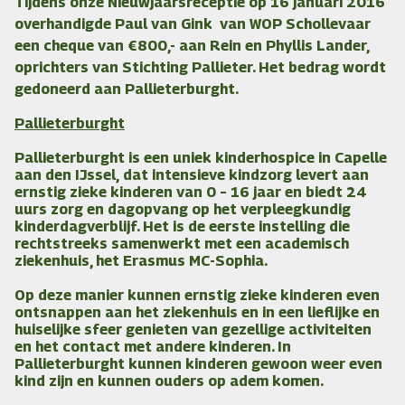
Tijdens onze Nieuwjaarsreceptie op 16 januari 2016
overhandigde Paul van Gink
van WOP Schollevaar
een cheque van €800,- aan Rein en Phyllis Lander,
oprichters van Stichting Pallieter. Het bedrag wordt
gedoneerd aan Pallieterburght.
Pallieterburght
Pallieterburght is een uniek kinderhospice in Capelle
aan den IJssel,
dat intensieve kindzorg levert aan
ernstig zieke kinderen van 0 – 16 jaar en biedt 24
uurs zorg en dagopvang op het verpleegkundig
kinderdagverblijf. Het is de eerste instelling die
rechtstreeks samenwerkt met een academisch
ziekenhuis, het Erasmus MC-Sophia.
Op deze manier kunnen ernstig zieke kinderen even
ontsnappen aan het ziekenhuis en in een lieflijke en
huiselijke sfeer genieten van gezellige activiteiten
en het contact met andere kinderen. In
Pallieterburght kunnen kinderen gewoon weer even
kind zijn en kunnen ouders op adem komen.