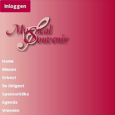
Inloggen
Home
Nieuws
Orkest
De Dirigent
Sponsorkliks
Agenda
Vrienden