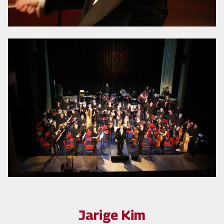
Jarige Kim