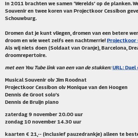
In 2011 brachten we samen ‘Werelds’ op de planken. W
Souvenir en twee koren van Projectkoor Cessibon gev
Schouwburg.
Dromen
dat je kunt vliegen, dromen van een betere wer
droom en wie weet zelfs een nachtmerrie!
Projectkoor
Als wij niets doen (Soldaat van Oranje), Barcelona, Dre
droomrepertoire.
met een You Tube link van een van de stukken:
URL: Duel 
M
usical Souvenir olv Jim Roodnat
Projectkoor Cessibon olv Monique van den Hoogen
Dennis de Groot solo’s
Dennis de Bruijn piano
zaterdag 9 november 20.00 uur
zondag 10 november 14.30 uur
kaarten € 21,-- (inclusief pauzedrankje) alleen te best