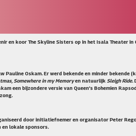
en koor The Skyline Sisters op in het Isala Theater in 
w Pauline Oskam. Er werd bekende en minder bekende (ke
ristmas, Somewhere in my Memory
en natuurlijk
Sleigh Ride.
kam een bijzondere versie van Queen’s Bohemien Rapsod
ezong.
niseerd door initiatiefnemer en organisator Peter Regoo
n en lokale sponsors.