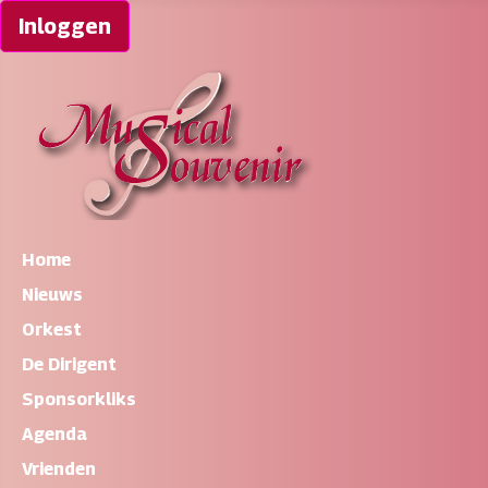
Inloggen
Home
Nieuws
Orkest
De Dirigent
Sponsorkliks
Agenda
Vrienden