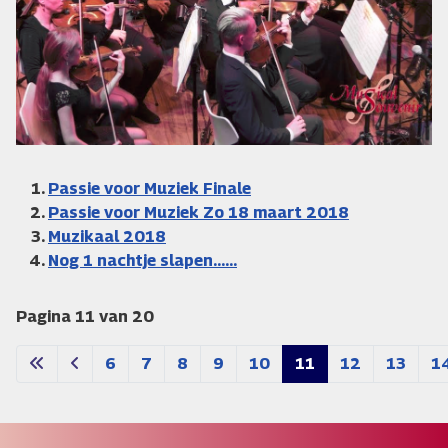
Passie voor Muziek Finale
Passie voor Muziek Zo 18 maart 2018
Muzikaal 2018
Nog 1 nachtje slapen......
Pagina 11 van 20
6
7
8
9
10
11
12
13
1