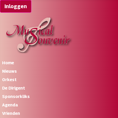
Inloggen
Home
Nieuws
Orkest
De Dirigent
Sponsorkliks
Agenda
Vrienden