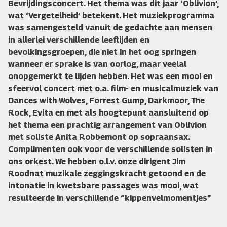
Bevrijdingsconcert. Het thema was dit jaar ‘Oblivion’,
wat ‘Vergetelheid’ betekent. Het muziekprogramma
was samengesteld vanuit de gedachte aan mensen
in allerlei verschillende leeftijden en
bevolkingsgroepen, die niet in het oog springen
wanneer er sprake is van oorlog, maar veelal
onopgemerkt te lijden hebben. Het was een mooi en
sfeervol concert met o.a. film- en musicalmuziek van
Dances with Wolves, Forrest Gump, Darkmoor, The
Rock, Evita en met als hoogtepunt aansluitend op
het thema een prachtig arrangement van Oblivion
met soliste Anita Robbemont op sopraansax.
Complimenten ook voor de verschillende solisten in
ons orkest. We hebben o.l.v. onze dirigent Jim
Roodnat muzikale zeggingskracht getoond en de
intonatie in kwetsbare passages was mooi, wat
resulteerde in verschillende “kippenvelmomentjes”