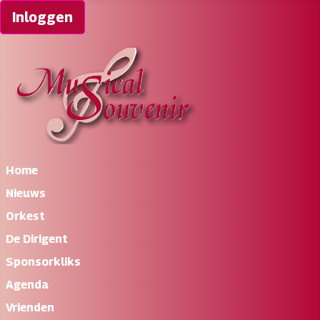
Inloggen
Home
Nieuws
Orkest
De Dirigent
Sponsorkliks
Agenda
Vrienden