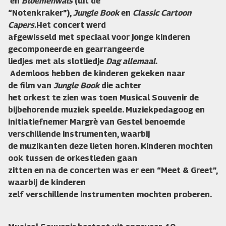
en
Bloemenwals
(uit de
“Notenkraker”),
Jungle Book
en
Classic Cartoon
Capers.
Het concert werd
afgewisseld met speciaal voor jonge kinderen
gecomponeerde en gearrangeerde
liedjes met als slotliedje
Dag allemaal
.
Ademloos hebben de kinderen gekeken naar
de film van
Jungle Book
die achter
het orkest te zien was toen Musical Souvenir de
bijbehorende muziek speelde. Muziekpedagoog en
initiatiefnemer Margrè van Gestel benoemde
verschillende instrumenten, waarbij
de muzikanten deze lieten horen. Kinderen mochten
ook tussen de orkestleden gaan
zitten en na de concerten was er een “Meet & Greet”,
waarbij de kinderen
zelf verschillende instrumenten mochten proberen.