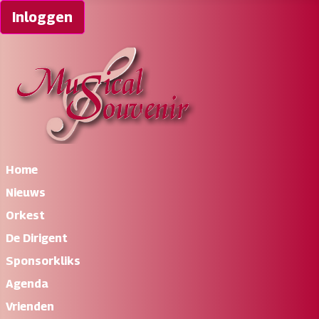
Inloggen
Home
Nieuws
Orkest
De Dirigent
Sponsorkliks
Agenda
Vrienden